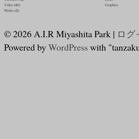
Video
(41)
Graphics
Works
(2)
© 2026 A.I.R Miyashita Park |
ログ
Powered by
WordPress
with "tanzak