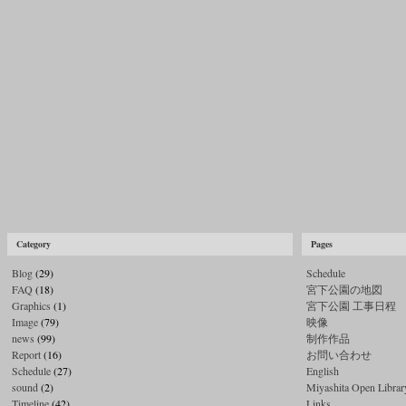
Category
Pages
Blog
(29)
Schedule
FAQ
(18)
宮下公園の地図
Graphics
(1)
宮下公園 工事日程
Image
(79)
映像
news
(99)
制作作品
Report
(16)
お問い合わせ
Schedule
(27)
English
sound
(2)
Miyashita Open Library
Timeline
(42)
Links