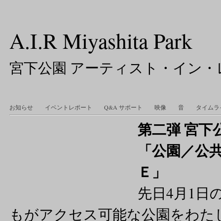
A.I.R Miyashita Park
宮下公園 アーティスト・イン・
お知らせ
イベントレポート
Q&A サポート
映像
音
タイムラ
第二弾 宮
「公園／公共
Ｅ」
先日4月1日
もがアクセス可能な公園をわた