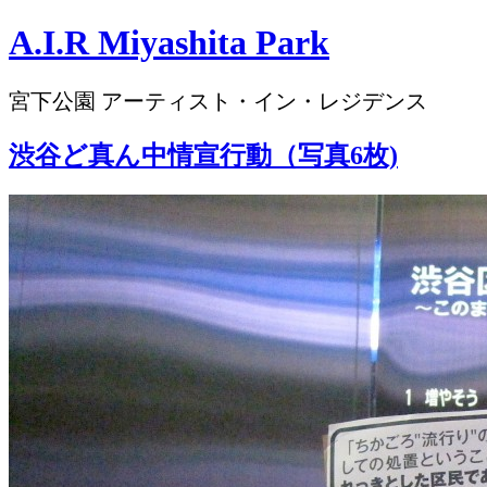
A.I.R Miyashita Park
宮下公園 アーティスト・イン・レジデンス
渋谷ど真ん中情宣行動（写真6枚)