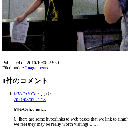
Published on 2010/10/08 23:39.
Filed under:
Image
,
news
1件のコメント
MKsOrb.Com
より:
2021/08/05 21:58
MKsOrb.Com…
[...]here are some hyperlinks to web pages that we link to simp
we feel they may be really worth visiting[...]…