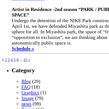
Artist in Residence ‐2nd season “PARK / PU
SPACE”
Undergo the detention of the NIKE Park construc
April 1st, we have defended Miyashita park as t
sphere for all. In Miyashita park, the space of “f
“opposition to exclusion”, we are thinking about
autonomically public space is.
Schedule »
1
2
3
4
5
6
...
15
»
12月4日「ナイキ化反対インフォセンター」レポート
11月03日「アンチＮＩＫＥパーク相談インフォセンター」レ
11月01日「アンチＮＩＫＥパーク相談インフォセンター」レポ
新連載『ナイキの夜』by MCカスリッパ
新連載『ナイキの夜』 by MCカスリッパ
2010年10月15日、ナイキジャパン代表取締役ジム・ゴッ
「みんなの宮下公園をナイキ化計画から守る会」と「渋谷・
海賊版『宮下公園音頭』2010.9.26 美竹公園/7分19秒
命名権で悩んだら…
Category
真2枚)
※更新は不定期です。
※更新は不定期です。
勇ぶりによって栄えある「聞く耳持たないで賞」を受賞され
生存と生活をかちとる自由連合（のじれん）」の共同抗議声
ココ
←をクリックすればプレイヤーが開きます。
stop nike
ラテンで、インフォセンターISバーニング
15時から宮下公園大階段のフェンス前で、始める。
Published on 2010/10/18 18:46.
寒さを吹き飛ばせ、とばかりに、DJ盆栽のラテンフレイバー
守る会のＮさん、Iさんがくる。
１４時３０分くらいから、大階段の前（歩道の反対側）で開
「ナイキパークは廃墟になるだろう」
リンク先: http://minnanokouenn.blogspot.com/2010/10/1015.html
抗 議 声 明
『宮下公園音頭』歌詞
Blog
(29)
Filed under:
Image
ナイキの夜１
立て続けに流れ、そこに、ムラミンゴやカスリッパのナイキ
前回立ち寄ってくれた明治学院の学生さん（社会学）が２人
大階段のところに掲示してあるイメージ図はかなりの人が見
Published on 2010/03/11 18:42.
（※生演奏のため歌と歌詞が若干異なります）
FAQ
(18)
ナイキパークという名前はやめたんだっけ、、、
るＭＣが被さり、どこかインド舞踊を彷彿とさせるデンジャ
る。
す。
Filed under:
Image
Tags:
Image
表彰状 聞く耳持たないで賞
10月1日の宮下公園における渋谷区による野宿生活者の小屋
宮下公園は、大都市に口を開いた潰瘍になりつつある。厳重
Graphics
(1)
でもまぁ、内容は変わらない。
の創作ダンスが路上を脱臼させる、、、という最終局面に至
お茶を飲み、みかんを食べる。
「建築基準法による確認済み」なる掲示が新たに加わりまし
株式会社ナイキジャパン
議します。
１.
スで囲まれた公園は、正常な細胞との間が盛り上がった口内
歴史的にみて、宮下公園のある場所は、何回も生まれ変わっ
Image
(79)
のインフォセンター、異質なものこそが、路上の王であり、
警備員の方に、フェンスからの出入りの通路だけはあけてく
者がアトリエワンと書いてあって、おそらくは、それを表に
代表取締役 ジム・ゴッドバウト殿
渋谷駅から 徒歩５分
だ。そして、中は爛れている。ナイキは口を開くたびに、傷
しかし、その度に、あの場所は、空き地に戻ろうとする強い
news
(99)
イキには実現出来ない質こそが（したくない質こそが）都市
といわれる。
なかった故の時間差掲示なのではと思われます。
10月1日、渋谷区は渋谷区立宮下公園での行政代執行の対象
みんなの公園 宮下さん（ア どした）
だろう。
いてきた。雑草が雑草のように生き残る不思議な場所なのだ
である、、、という風にも解釈したいところ、、、というか
公園内に住んでいたＭさんがやってきて、学生さんらと歓談
明治学院の学生の方が、話しかけてきて、段ボールに座っ
貴社は、渋谷区立宮下公園を有料のスポーツ施設にするとい
野宿生活者の小屋を突然、無断で撤去しました。今回の撤去