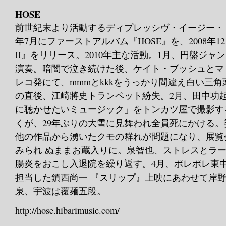
HOSE
前世紀末より活動するディプレッシヴ・イージー・リ
年7月にファーストアルバム『HOSE』を、2008年12
II』をリリース。2010年主な活動。1月、円盤ジャンボ
演奏。暗闇で泣き続けた後、ケイト・ブッシュとマ
レコ発にて、mmmとkkkをうっかり間違え白い三角
の直後、江崎將史トランペット紛失。2月、田中功
に聴かせたいミュージック」をトンカツ屋で撮影す
くが、29年ぶりの大雪に見舞われ全員死にかける
他の作品から湧いたクモの群れが問題になり、展覧
みられ ぬままお蔵入りに。泉智也、ストレスとラ
腸炎をおこし入退院を繰り返す。4月、ポレポレ東
担当した鎮西尚一 『スリップ』上映にあわせて岸
泉、宇波は覆麺五段。
http://hose.hibarimusic.com/