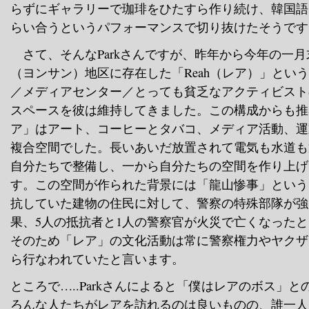
らずにギャラリーで珈琲をひたすら作り続け、韓国語
らい合うというパフォーマンスで切り抜けたそうです
さて、そんなParkさんですが、昨年から今年の一
（ヨンサン）地区に存在した「Reah（レア）」とい
／メディアセンター／とっても貧乏なアクティビスト
スペースを彼は維持してきました。この構成からも推
ア」はアート、コーヒーとタバコ、メディア活動、運
複合空間でした。長いあいだ放置されて電気も水道も
自分たちで整備し、一から自分たちの空間を作り上げ
す。この空間が作られた背景には「龍山惨事」という
抗していた建物の住民に対して、警察の特殊部隊が強
果、5人の抵抗者と1人の警察官が火災で亡くなった
そのため「レア」の文化活動は常に警察権力やヤクザ
ら行なわれていたと言います。
ところで…..Parkさんによると「僕はレアのボス」
ろんな人たちがレアを訪れるのは良いものの、誰一人