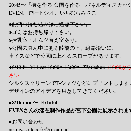
20:45〜「街を作る 公園を作る」パネルディスカ
EVEN、戸叶トシオ、いちむらみさこ
※お酒の持ち込みはご遠慮下さい。
※ゴミはお持ち帰り下さい。
※授乳室・オムツ替え室あり。
※公園の真ん中にある陸橋の下、線路沿いに、
車イスなどで公園に上れるスロープがあります。
●8/13.fri 8/14 sat
18:00〜
16:00〜 Workshop
※16:0
さい
シルクスクリーンでT-シャツなどにプリントします
デザインのアイデアを用意してきてください。
●8/16.mon〜. Exhibit
EVENさんの滞在制作作品が宮下公園に展示されます
●お問い合わせ
airmiyashitapark＠riseup.net