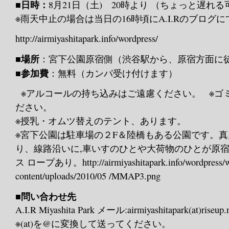
■日時：
8月21日（土) 20時より （ちょっと遅れ
※雨天中止の場合は当日の16時頃にA.I.Rのブログ
http://airmiyashitapark.info/wordpress/
■場所
：宮下公園原宿側（渋谷駅から、原宿方面に
■参加費
：無料（カンパ受け付けます）
※アルコールの持ち込みはご遠慮ください。 ※ゴ
ださい。
※授乳・オムツ替えのテント、あります。
※宮下公園は駐車場の２F＆陸橋もある公園です。
り、線路沿いに,車いすのひとや大荷物のひとが原
ス ロープあり。http://airmiyashitapark.info/wordpress/
content/uploads/2010/05 /MMAP3.png
■問い合わせ先
A.I.R Miyashita Park メール:airmiyashitapark(at)riseup.
※(at)を@に変換して送ってください。