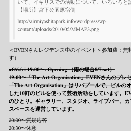
いて、イギリスでの活動について、いろいろと
【場所】宮下公園原宿側
http://airmiyashitapark.info/wordpress/wp-
content/uploads/2010/05/MMAP3.png
＜EVENさんレジデンス中のイベント＞参加費：無
す）
●8/6.fri 19:00〜. Opening （雨の場合8/7.sat）
19:00〜「The Art Organisation」EVENさん
「The Art Organisation」はリバプールで、
した10軒のビルを使って芸術活動をしています。E
のひとり。ギャラリー、スタジオ、ライブバー、カ
スペースを運営しています。
20:00〜質疑応答
20:30〜休憩