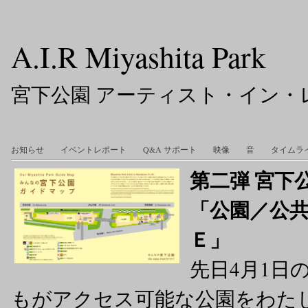
A.I.R Miyashita Park
宮下公園 アーティスト・イン・
お知らせ
イベントレポート
Q&A サポート
映像
音
タイムラ
第二弾 宮下
「公園／公共
Ｅ」
先日4月1日
もがアクセス可能な公園をわた