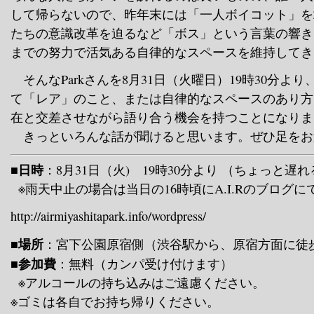
して帰らないので、昨年末には「一人ボイコット」を
たちの意識改革を迫るなど「ボス」という言葉の響き
までの努力で活気ある自律的なスペースを維持してき
そんなParkさんを8月31日（火曜日）19時30分よ
て「レア」のこと、または自律的なスペースのあり方
在と交差させながら語り合う機会を持つことになりま
きっといろんな話が聞けると思います。ぜひ足をお
■日時
：8月31日（火) 19時30分より （ちょっと遅
※雨天中止の場合は当日の16時頃にA.I.Rのブログに
http://airmiyashitapark.info/wordpress/
■場所
：宮下公園原宿側（渋谷駅から、原宿方面に徒
■参加費
：無料（カンパ受け付けます）
※アルコールの持ち込みはご遠慮ください。
※ゴミは各自でお持ち帰りください。