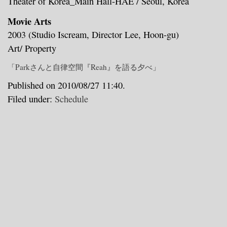
Theater of Korea_Main Hall-HAE / Seoul, Korea
Movie Arts
2003
(Studio Iscream, Director Lee, Hoon-gu)
Art/ Property
「Parkさんと自律空間『Reah』を語る夕べ」
Published on 2010/08/27 11:40.
Filed under:
Schedule