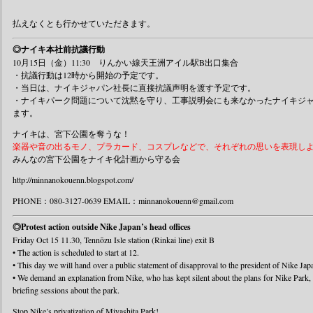
払えなくとも行かせていただきます。
◎ナイキ本社前抗議行動
10月15日（金）11:30 りんかい線天王洲アイル駅B出口集合
・抗議行動は12時から開始の予定です。
・当日は、ナイキジャパン社長に直接抗議声明を渡す予定です。
・ナイキパーク問題について沈黙を守り、工事説明会にも来なかったナイキジ
ます。
ナイキは、宮下公園を奪うな！
楽器や音の出るモノ、プラカード、コスプレなどで、それぞれの思いを表現し
みんなの宮下公園をナイキ化計画から守る会
http://minnanokouenn.blogspot.com/
PHONE：080-3127-0639 EMAIL：minnanokouenn@gmail.com
◎Protest action outside Nike Japan’s head offices
Friday Oct 15 11.30, Tennōzu Isle station (Rinkai line) exit B
• The action is scheduled to start at 12.
• This day we will hand over a public statement of disapproval to the president of Nike Jap
• We demand an explanation from Nike, who has kept silent about the plans for Nike Park, 
briefing sessions about the park.
Stop Nike’s privatization of Miyashita Park!