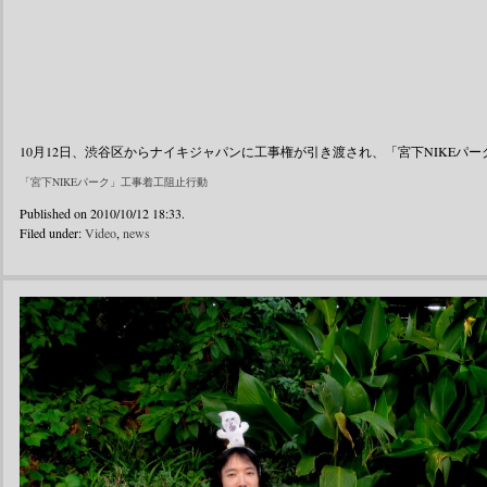
10月12日、渋谷区からナイキジャパンに工事権が引き渡され、「宮下NIKEパー
「宮下NIKEパーク」工事着工阻止行動
Published on 2010/10/12 18:33.
Filed under:
Video
,
news