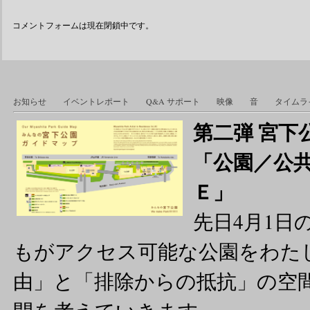
コメントフォームは現在閉鎖中です。
お知らせ
イベントレポート
Q&A サポート
映像
音
タイムラ
第二弾 宮
「公園／公共
Ｅ」
先日4月1日
もがアクセス可能な公園をわた
由」と「排除からの抵抗」の空