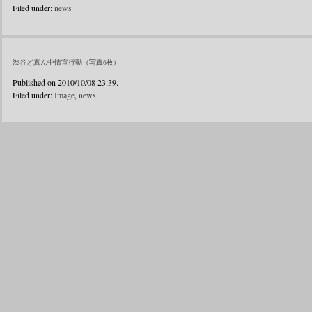
Filed under:
news
渋谷ど真ん中情宣行動（写真6枚)
Published on 2010/10/08 23:39.
Filed under:
Image
,
news