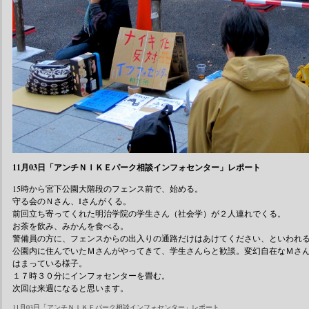
11月03日「アンチＮＩＫＥパーク相談インフォセンター」レポート
15時から宮下公園大階段のフェンス前で、始める。
守る会のＮさん、Iさんがくる。
前回立ち寄ってくれた明治学院の学生さん（社会学）が２人連れでくる。
お茶を飲み、みかんを食べる。
警備員の方に、フェンスからの出入りの通路だけはあけてください、といわれ
公園内に住んでいたＭさんがやってきて、学生さんらと歓談。変幻自在なＭさ
はまっている様子。
１７時３０分にインフォセンターを畳む。
次回は来週になると思います。
11月03日「アンチＮＩＫＥパーク相談インフォセンター」レポート