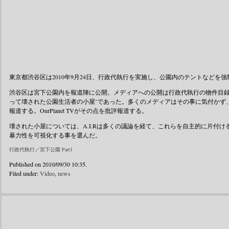
東京都渋谷区は2010年9月24日、行政代執行を実施し、公園内のテントなどを
渋谷区は宮下公園内を報道陣に公開。メディアへの公開は行政代執行の物件目録
って壊された公園生活者の小屋’であった。多くのメディアはその事に気付かず
報道する。OurPlanet TVがその点を批評報道する。
壊された小屋については、A.I.Rは多くの議論を経て、これらを自主的に片付
暴力性を可視化する事を選んだ。
行政代執行／宮下公園 Part1
Published on 2010/09/30 10:35.
Filed under:
Video
,
news