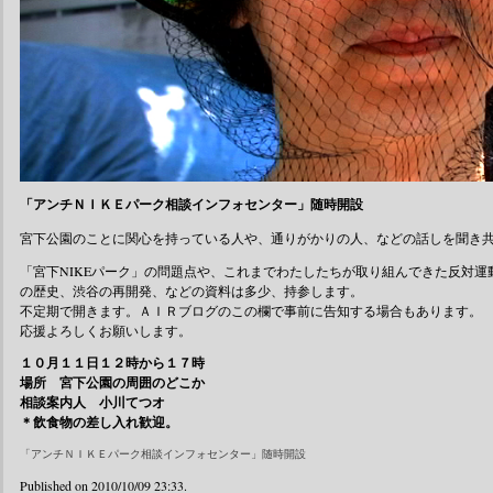
「アンチＮＩＫＥパーク相談インフォセンター」随時開設
宮下公園のことに関心を持っている人や、通りがかりの人、などの話しを聞き
「宮下NIKEパーク」の問題点や、これまでわたしたちが取り組んできた反対運
の歴史、渋谷の再開発、などの資料は多少、持参します。
不定期で開きます。ＡＩＲブログのこの欄で事前に告知する場合もあります。
応援よろしくお願いします。
１０月１１日１２時から１７時
場所 宮下公園の周囲のどこか
相談案内人 小川てつオ
＊飲食物の差し入れ歓迎。
「アンチＮＩＫＥパーク相談インフォセンター」随時開設
Published on 2010/10/09 23:33.