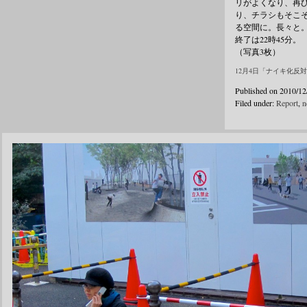
リがよくなり、再
り、チラシもそこ
る空間に。長々と
終了は22時45分。
（写真3枚）
12月4日「ナイキ化反
Published on 2010/12
Filed under:
Report
,
n