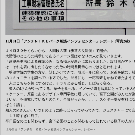
11月01日「アンチＮＩＫＥパーク相談インフォセンター」レポート (写真2枚)
１４時３０分くらいから、大階段の前（歩道の反対側）で開始。
大階段のところに掲示してあるイメージ図はかなりの人が見ていきます。
「建築基準法による確認済み」なる掲示が新たに加わりました。設計者がアト
は、それを表に出したくなかった故の時間差掲示なのではと思われます。
明治学院の学生の方が、話しかけてきて、段ボールに座って、お茶を飲む。社
のコミュニティを調べている方でした。渋谷にも、一応調査をかねて来たよう
人はこちらを気にするけど、チラリとみる感じ。しばらく寝る。
知人のIさんがやってくる。菓子を食べる。イメージ図を写真にとっている人
スケーター。原宿にあるデザイン専門学校に通っていて、宮下公園がみんなが
よいか、を研究しているとのこと。卒論だったか、、、。スケボー場が有料に
ばらく話す。
知人のMさんが、いつものように酔っぱらってやってきて、ジェスチャーにて
１７時すぎに終了。
平日昼なのにも関わらず、宮下公園のことを関心もって訪れている様子の人が
11月01日「アンチＮＩＫＥパーク相談インフォセンター」レポート