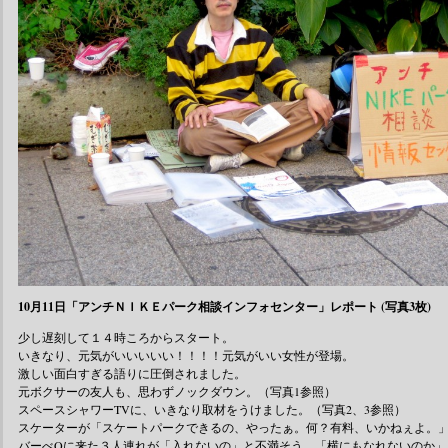
10月11日「アンチＮＩＫＥパーク相談インフォセンター」レポート (写真3枚)
少し遅刻して１４時ころからスタート。
いきなり、元気がいいいいい！！！！元気がいい女性が登場。
激しい面白すぎる語りに圧倒されました。
元ボクサーの友人も、思わずノックダウン。（写真1参照）
スペースシャワーTVに、いきなり取材をうけました。（写真2、3参照）
スケーターが「スケートパークできるの、やったぁ。何？有料、いかねぇよ。
バーべQに来た３人連れが「入れないの」と不満そう。「横にもなれないのか」