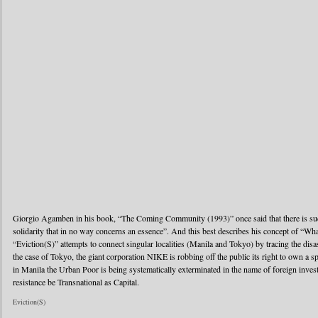
Giorgio Agamben in his book, “The Coming Community (1993)” once said that there is such
solidarity that in no way concerns an essence”. And this best describes his concept of “What
“Eviction(S)” attempts to connect singular localities (Manila and Tokyo) by tracing the disas
the case of Tokyo, the giant corporation NIKE is robbing off the public its right to own a
in Manila the Urban Poor is being systematically exterminated in the name of foreign investm
resistance be Transnational as Capital.
Eviction(S)