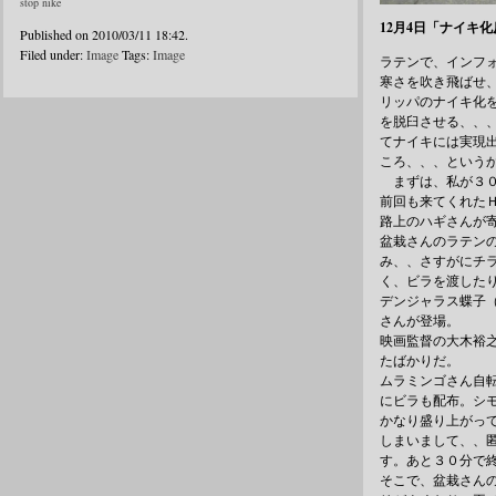
stop nike
12月4日「ナイキ
Published on 2010/03/11 18:42.
Filed under:
Image
Tags:
Image
ラテンで、インフォ
寒さを吹き飛ばせ
リッパのナイキ化
を脱臼させる、、
てナイキには実現
ころ、、、という
まずは、私が３０
前回も来てくれた
路上のハギさんが
盆栽さんのラテン
み、、さすがにチ
く、ビラを渡した
デンジャラス蝶子
さんが登場。
映画監督の大木裕
たばかりだ。
ムラミンゴさん自
にビラも配布。シ
かなり盛り上がっ
しまいまして、、
す。あと３０分で
そこで、盆栽さん