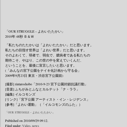
Powered by
WordPress
with "tanzak
「OUR STRUGGLE – よわいたたかい」
2010年 48秒 Ｂ＆Ｗ
「私たちのたたかいは「よわいたたかい」だと思います。
私たちの目指す世界は「よわい世界」だと思います。
そのよわくて、弱者で、弱虫で、臆病者である私たちの
期待こそ、やはり、この世の中を変えていくんだ、
ということを、最後に宣言したいと思います。
(「みんなの宮下公園をナイキ化計画から守る会」
2009年9月23日 東京・渋谷宮下公園前)
[撮影] rintaroshobo「2010-9-23 宮下公園封鎖抗議行動」
[音楽] ふちがみとふなとカルテット「ナ・ララ」
[編集] イルコモンズ
[リンク]「宮下公園 アーティスト・イン・レジデンス」
[参考]「よわい運動」（「イルコモンズのふた」）
「OUR STRUGGLE – よわいたたかい」
Published on 2010/09/29 09:12.
Filed under:
Video
,
news