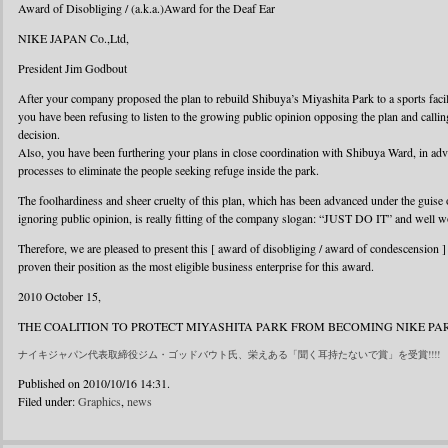
Award of Disobliging / (a.k.a.)Award for the Deaf Ear
NIKE JAPAN Co.,Ltd,
President Jim Godbout
After your company proposed the plan to rebuild Shibuya’s Miyashita Park to a sports facil
you have been refusing to listen to the growing public opinion opposing the plan and callin
decision.
Also, you have been furthering your plans in close coordination with Shibuya Ward, in ad
processes to eliminate the people seeking refuge inside the park.
The foolhardiness and sheer cruelty of this plan, which has been advanced under the guise o
ignoring public opinion, is really fitting of the company slogan: “JUST DO IT” and well w
Therefore, we are pleased to present this [ award of disobliging / award of condescensi
proven their position as the most eligible business enterprise for this award.
2010 October 15,
THE COALITION TO PROTECT MIYASHITA PARK FROM BECOMING NIKE PA
ナイキジャパン代表取締役ジム・ゴッドバウト氏、栄えある「聞く耳持たないで賞」を受賞!!!!
Published on 2010/10/16 14:31.
Filed under:
Graphics
,
news