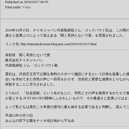
Published on 2010/10/17 00:39.
Filed under:
Video
2010年10月15日、ナイキジャパン代表取締役ジム・ゴッドバウト氏は、この
虐さと蛮勇ぶりによって栄えある「聞く耳持たないで賞」を受賞されました。
リンク先: http://minnanokouenn.blogspot.com/2010/10/1015.html
表彰状 聞く耳持たないで賞
株式会社ナイキジャパン
代表取締役 ジム・ゴッドバウト殿
貴社は、渋谷区立宮下公園を有料のスポーツ施設にするという計画を提案した
合いを求めてきた市民の声に一切耳をかさず、渋谷区と緊密な連携をとりなが
排除することに尽力されました。
とりわけ、「社会貢献」という名のもとに、市民とその声を無視するかたちで
が是とする JUST DO ITの精神にふさわしいもので、その暴虐さと蛮勇ぶりは
よって私どもは貴社こそ本賞の授与に最も値する企業であると判断し、謹んで
平成22年10月15日
みんなの宮下公園をナイキ化計画から守る会