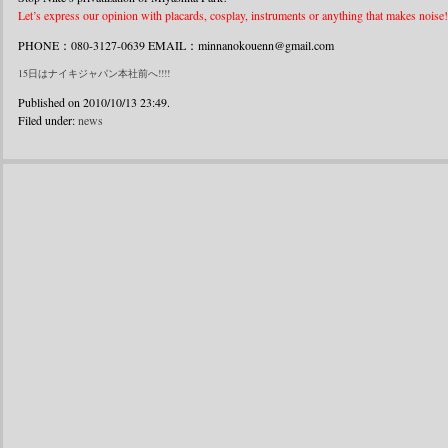
Let’s express our opinion with placards, cosplay, instruments or anything that makes noise!
PHONE：080-3127-0639 EMAIL：minnanokouenn@gmail.com
15日はナイキジャパン本社前へ!!!!
Published on 2010/10/13 23:49.
Filed under:
news